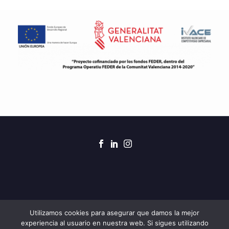
2021 © Creado por 7Clicks para ZAR Obras y
Utilizamos cookies para asegurar que damos la mejor
experiencia al usuario en nuestra web. Si sigues utilizando
Servicios. Todos los derechos reservados.