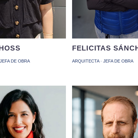
jugar al hockey y via
THOSS
FELICITAS SÁNC
 JEFA DE OBRA
ARQUITECTA · JEFA DE OBRA
a enfocada en la ejecución
a, con más de 6 años de
eriencia en proyectos
Arquitecto con experie
iales. Atenta al detalle, y
gestión y coordinación de