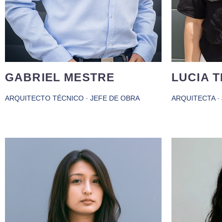
GABRIEL MESTRE
LUCIA 
ARQUITECTO TÉCNICO · JEFE DE OBRA
ARQUITECTA ·
Arquitect
Arquitecta con experiencia en obra
de obr
residencial y reformas, actualmente
exp
en el departamento de producción.
residenc
Colaboro en la planificación, el