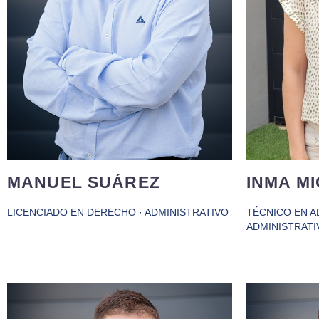
com
inversión en metales preciosos,
principal
pasando por una empresa del sector
positivo 
del metal. Su lema es “todo pasa y
“Apunta h
todo queda”, siempre en continuo
meno
aprendizaje.
MANUEL SUÁREZ
INMA M
LICENCIADO EN DERECHO · ADMINISTRATIVO
TÉCNICO EN A
ADMINISTRATI