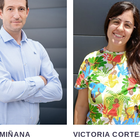
o con más de 18 años de
Ha desarrollado su expe
eriencia en grandes
coordinando obras tanto 
toras a pie de obra. Plena
arquitectónica como de i
ón al cliente, con carácter
civil. Ejerciendo la prof
, detallista y preocupado.
manera colaborativ
na su profesión con sus
desarrollando trabajos 
asiones, la familia y el
independiente. En mis tiem
, siendo padre de familia
disfruto de la compañía d
 y campeón de España de
familia en entornos natur
 Adaptado, haciéndose dar
aire libre.
e el 120% de si mismo.
 MIÑANA
VICTORIA CORTE