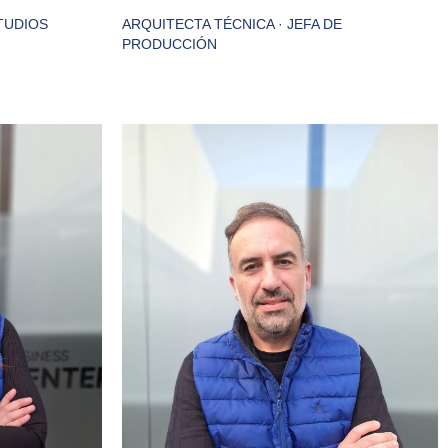
TUDIOS
ARQUITECTA TÉCNICA · JEFA DE
PRODUCCIÓN
ncia en
Arquitecto con más de 20 años de
rección de
experiencia en la realización de
nciales y
proyectos y coordinación de obras,
smo. Me
con especial dedicación en la
ativa, y
construcción modular
o como una
industrializada. En sus tiempos
te de
libres le gusta estar con la familia y
 libres
amigos y, por supuesto, una buena
amigos,
salida en bicicleta.