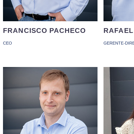
FRANCISCO PACHECO
RAFAEL
CEO
GERENTE-DIR
Desde
Después de terminar la licenciatura
desarroll
de derecho su faceta polifacética le
textil, 
ha permitido pasar grandes
de expe
periodos en empresas muy
dicha i
dispares, desde un estudio de
rápida
arquitectura, hasta una empresa de