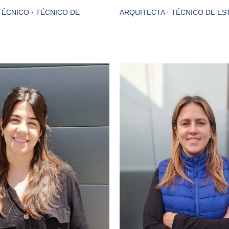
ÉCNICO · TÉCNICO DE
ARQUITECTA · TÉCNICO DE ES
Arquitecta con experie
n experiencia en el sector
ejecución de proyecto y di
onstrucción tanto en obra
obra, de edificios reside
omo privada. Se considera
reformas de interiori
 persona dinámica y
considero optimista y cre
rometida dispuesta a
valoro el trabajo en equip
tarse constantemente a
oportunidad constan
safíos. En mi tiempo libre
aprendizaje. En tiempos
 viajar, pasar tiempos con
disfruto compartir con 
familia y amigos.