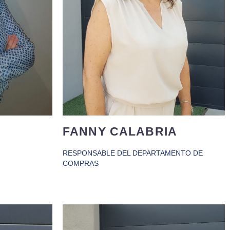
luchadora y resolutiva ante la
s Fallas y
adversidad. Le encanta la música
ncianas,
porque como dice una famosa frase:
“Cuando se acaban las palabras,
ismas.
empieza la música”.
FANNY CALABRIA
RESPONSABLE DEL DEPARTAMENTO DE
COMPRAS