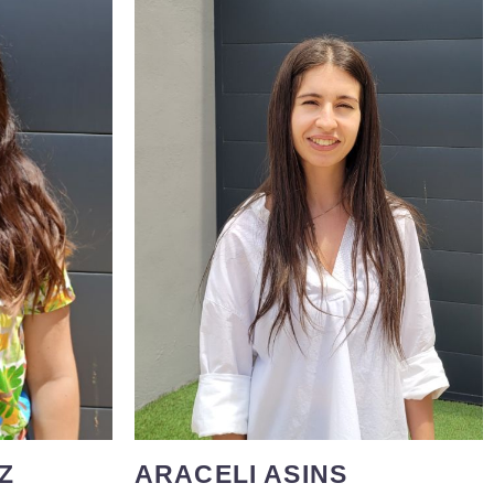
Arquitecta técnica por la UPV, con
riencia
poca experiencia pero mucha pasión
de índole
por la construcción y a pie de obra.
ngeniería
Con un horizonte bien definido de
esión de
encaminarse hacia una profesión
a y
ligada a la construcción desde muy
de manera
pequeña. Siempre dispuesta a
pos libres
generar soluciones rápidas y
e amigos y
solidas. Apasionada de los viajes y
ales o al
escapadas y sobre todo compartir
siempre con amigos y familia tiempo
y gastronomía.
Z
ARACELI ASINS