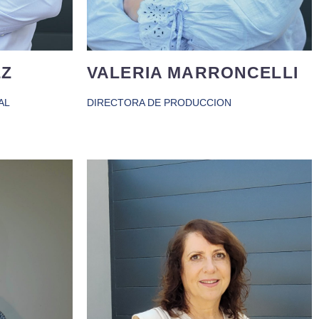
EZ
VALERIA MARRONCELLI
AL
DIRECTORA DE PRODUCCION
Con más de 20 años de experiencia
periencia
en construcción industrializada se
 Versátil,
enfrenta a esta nueva etapa con
siasmada
ilusión y determinación . Se
sional, en
considera una persona optimista,
prender y