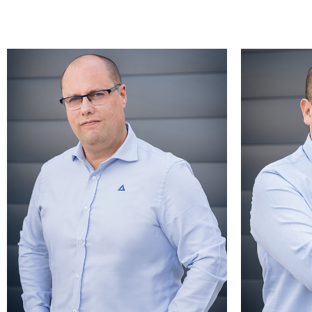
Especial
contro
Licenciado en Administración y
experi
Dirección de Empresas. Vinculado a
Todo lo q
las áreas de Dirección y Control de
sólo midi
Gestión en constructoras durante
y sólo
más de 15 años. Su vocación por la
orientar
construcción hace que siempre haya
mejora 
estado en formación contínua,
muchos n
convirtiendo su negocio en su
es lo
pasión.
temoros
los val