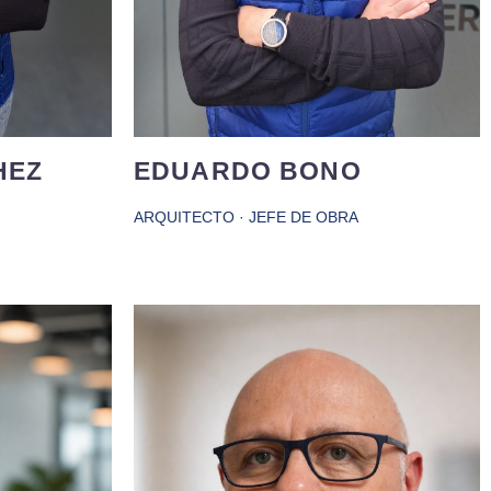
jar.
HEZ
EDUARDO BONO
ARQUITECTO · JEFE DE OBRA
ncia en
Ingeniero con más de 25 años de
 obras. Se
experiencia en obra, obras de