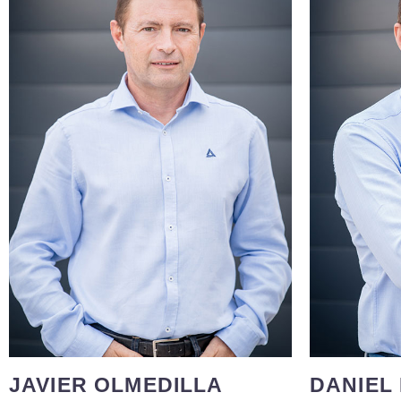
Con más de 20 años de experiencia
Técnic
en el sector de la construcción, ha
exp
desarrollado su carrera profesional
construc
principalmente como técnico a pie
orientaci
de obra en proyectos de distintas
empático
tipologías. Compagina la dedicación
Compagi
a su trabajo con la pasión por su
dos p
familia. Amante de las excursiones
snowboard
por la montaña, la bicicleta y los
numerosa
deportes de invierno, junto a una
Ciclismo
buena experiencia gastronómica.
siempr
JAVIER OLMEDILLA
DANIEL