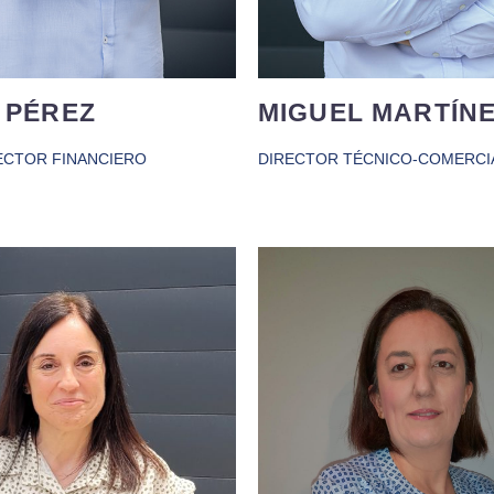
 PÉREZ
MIGUEL MARTÍN
ECTOR FINANCIERO
DIRECTOR TÉCNICO-COMERCI
 bien joven comenzó su
o profesional en el sector
Con más de 20 años de ex
acumulando más de 30 años
en contabilidad y finanzas.
riencia. Su recorrido en
tenaz y resolutiva. Entu
ndustria ha permitido su
con esta nueva etapa profe
 adaptación a un sector
la que tiene mucho que a