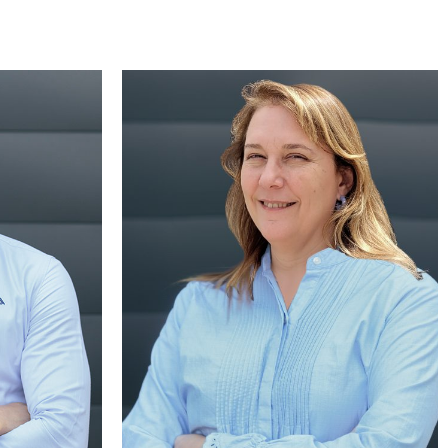
5 años de
ctoras,
Con más de 19 años de experiencia
icos. Su
en el sector, se ha desarroll ado en
ión del
proyectos de gran envergadura.
eda de la
Complementa su experiencia con
ltados.
master plan para urbanizaciones y
rucción
centros de distribución logística.
gina el
Casada y con dos hijos, sus
eporte con
pasatiempos son leer, hacer deporte
u afán de
y aprender constantemente.
personal.