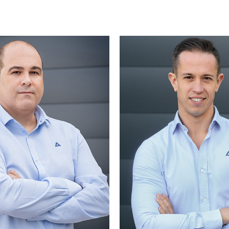
ista en gestión financiera,
l de costes y RRHH con
Arquitecto con más de 1
encia de más de 20 años.
experiencia en constru
ue se hace se puede medir,
coordinando equipo técn
éndolo se puede controlar
objetivo es la satisfacc
 si se controla se puede
cliente, siempre en búsqu
 una organización hacia la
excelencia en los resu
contínua. “El futuro tiene
Apasionado de la Const
ombres. Para los déboles
Industrializada, compa
 inalcanzable, para los
trabajo con el Crossfit, d
os, lo desconocido. Para
el que se identifica por s
ientes es la oportunidad”
superación y crecimiento 
(Víctor Hugo).