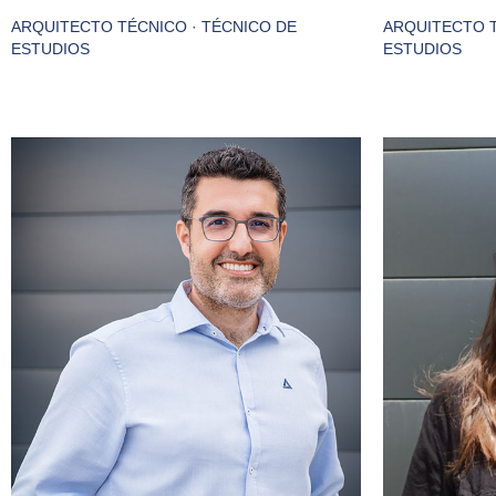
ARQUITECTO TÉCNICO · TÉCNICO DE
ARQUITECTO T
ESTUDIOS
ESTUDIOS
Cuenta co
Con experiencia internacional
de la c
coordinando la ejecución de
pública c
diferentes proyectos residenciales y
una
comerciales. Le apasiona practicar
comp
deportes ya que le ayudan a estar
enfren
enfocado en sus actividades diarias.
nuevos de
Considera que lo más valioso es el
me gusta
tiempo.