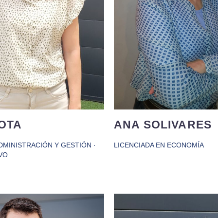
pletamente distinto,
enseñar. Apasionada de la
mente gracias a su carácter
de las tradiciones vale
y su iniciativa. Su lema es
participando
acia la luna, y si fallas, al
activamente de las m
s te quedaras con una
estrella”.
IOTA
ANA SOLIVARES
DMINISTRACIÓN Y GESTIÓN ·
LICENCIADA EN ECONOMÍA
VO