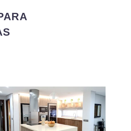
PARA
AS
S