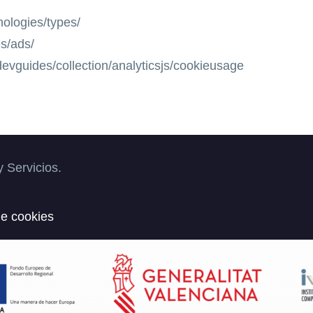
nologies/types/
es/ads/
devguides/collection/analyticsjs/cookieusage
 Servicios.
de cookies