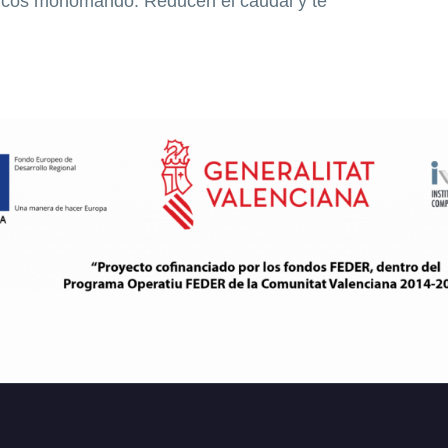
ógicos monomando. Reducen el caudal y te