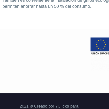
También es conveniente la instalación de grifos ecol
permiten ahorrar hasta un 50 % del consumo.
2021 © Creado por 7Clicks para