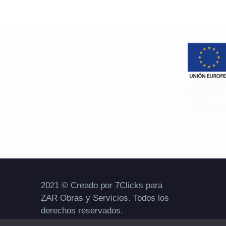
2021 © Creado por 7Clicks para
ZAR Obras y Servicios. Todos los
derechos reservados.
Aviso legal
|
Política de privacidad
|