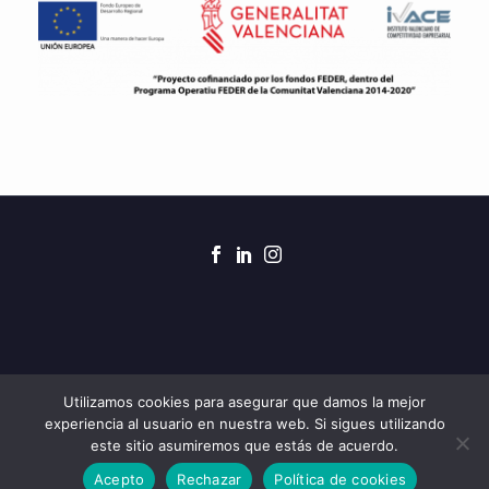
2021 © Creado por 7Clicks para ZAR Obras y
Utilizamos cookies para asegurar que damos la mejor
experiencia al usuario en nuestra web. Si sigues utilizando
Servicios. Todos los derechos reservados.
este sitio asumiremos que estás de acuerdo.
Aviso legal
|
Política de privacidad
|
Política de cookies
Acepto
Rechazar
Política de cookies