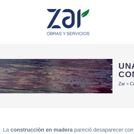
UN
CO
Zar
»
C
La
construcción en madera
pareció desaparecer con l