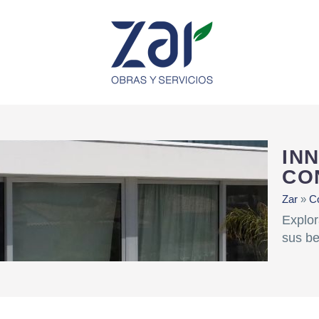
IN
CO
Zar
»
Co
Explor
sus be