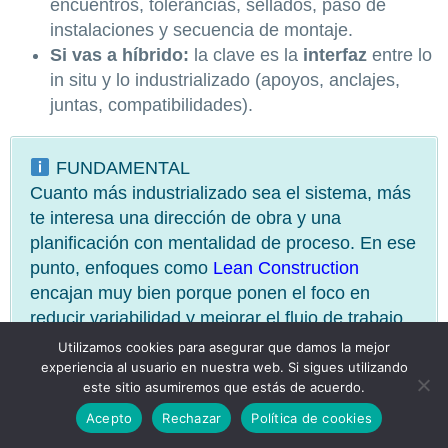
encuentros, tolerancias, sellados, paso de
instalaciones y secuencia de montaje.
Si vas a híbrido:
la clave es la
interfaz
entre lo
in situ y lo industrializado (apoyos, anclajes,
juntas, compatibilidades).
FUNDAMENTAL
Cuanto más industrializado sea el sistema, más
te interesa una dirección de obra y una
planificación con mentalidad de proceso. En ese
punto, enfoques como
Lean Construction
encajan muy bien porque ponen el foco en
reducir variabilidad y mejorar el flujo de trabajo.
Utilizamos cookies para asegurar que damos la mejor
experiencia al usuario en nuestra web. Si sigues utilizando
este sitio asumiremos que estás de acuerdo.
GUÍA RÁPIDA PARA ELEGIR
Acepto
Rechazar
Política de cookies
ENFOQUE