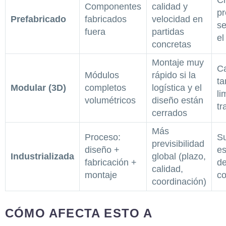
Cr
Componentes
calidad y
pr
Prefabricado
fabricados
velocidad en
se
fuera
partidas
el
concretas
Montaje muy
C
Módulos
rápido si la
ta
Modular (3D)
completos
logística y el
li
volumétricos
diseño están
tr
cerrados
Más
Proceso:
Su
previsibilidad
diseño +
es
Industrializada
global (plazo,
fabricación +
de
calidad,
montaje
co
coordinación)
CÓMO AFECTA ESTO A