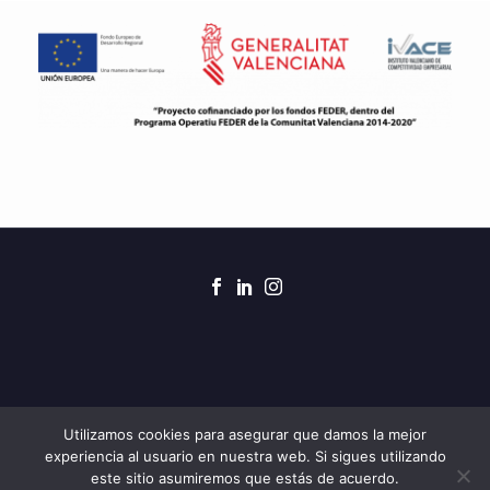
2021 © Creado por 7Clicks para ZAR Obras y
Utilizamos cookies para asegurar que damos la mejor
experiencia al usuario en nuestra web. Si sigues utilizando
Servicios. Todos los derechos reservados.
este sitio asumiremos que estás de acuerdo.
Aviso legal
|
Política de privacidad
|
Política de cookies