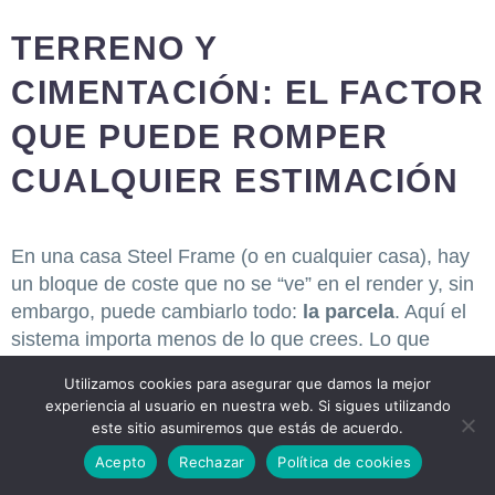
TERRENO Y
CIMENTACIÓN: EL FACTOR
QUE PUEDE ROMPER
CUALQUIER ESTIMACIÓN
En una casa Steel Frame (o en cualquier casa), hay
un bloque de coste que no se “ve” en el render y, sin
embargo, puede cambiarlo todo:
la parcela
. Aquí el
sistema importa menos de lo que crees. Lo que
manda es el suelo, el agua, la pendiente y cómo de
Utilizamos cookies para asegurar que damos la mejor
fácil (o difícil) es ejecutar y abastecer la obra.
experiencia al usuario en nuestra web. Si sigues utilizando
este sitio asumiremos que estás de acuerdo.
Idea clave:
el Steel Frame es ligero, sí. Pero la
Acepto
Rechazar
Política de cookies
parcela no negocia: si el terreno exige movimiento de