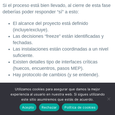
Si el proceso está bien llevado, al cierre de esta fase
deberías poder responder “sí” a esto:
El alcance del proyecto está definido
(incluye/excluye).
Las decisiones “freeze” están identificadas y
fechadas.
Las instalaciones están coordinadas a un nivel
suficiente.
Existen detalles tipo de interfaces críticas
(huecos, encuentros, pasos MEP).
Hay protocolo de cambios (y se entiende).
Utilizamos cookies para asegurar que damos la mejor
FASE 3: INGENIERÍA DE
experiencia al usuario en nuestra web. Si sigues utilizando
este sitio asumiremos que estás de acuerdo.
DETALLE Y
Acepto
Rechazar
Política de cookies
PLANIFICACIÓN DE